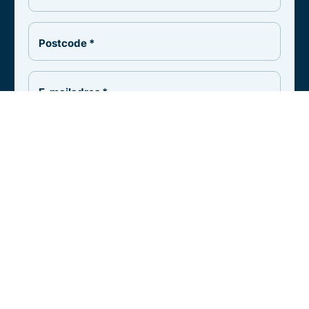
Postcode *
E-mailadres *
Telefoon *
Ik heb interessse in *
Reactie / vragen