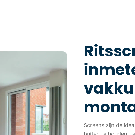
Ritssc
inmete
vakku
mont
Screens zijn de ide
buiten te houden, terw