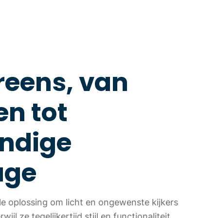
reens, van
n tot
ndige
age
ale oplossing om licht en ongewenste kijkers
ijl ze tegelijkertijd stijl en functionaliteit