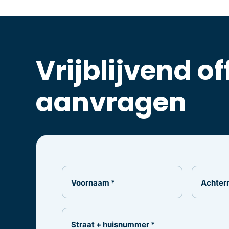
Vrijblijvend of
aanvragen
Voornaam *
Achter
Straat + huisnummer *