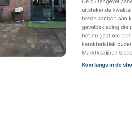
De buitengevel pan
uitstekende kwalite
brede aanbod aan kle
gevelbekleding die p
het nu gaat om ee
karakteristiek ouder 
Marktkozijnen biede
Kom langs in de s