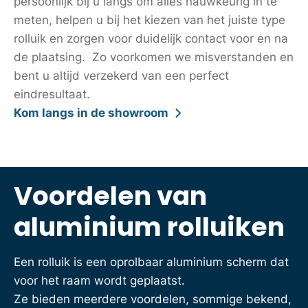
persoonlijk bij u langs om alles nauwkeurig in te
meten, helpen u bij het kiezen van het juiste type
rolluik en zorgen voor duidelijk contact voor en na
de plaatsing. Zo voorkomen we misverstanden en
bent u altijd verzekerd van een perfect
eindresultaat.
Kom langs in de showroom
Voordelen van
aluminium rolluiken
Een rolluik is een oprolbaar aluminium scherm dat
voor het raam wordt geplaatst.
Ze bieden meerdere voordelen, sommige bekend,