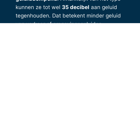
kunnen ze tot wel
35 decibel
aan geluid
tegenhouden. Dat betekent minder geluid
van verkeer of omgevingsgeluiden,
waardoor u meer rust in huis ervaart.
4.9
Tevreden klanten