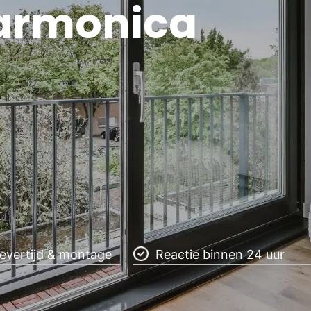
harmonica
levertijd & montage
Reactie binnen 24 uur