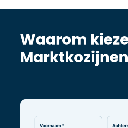
Waarom kieze
Marktkozijne
Voornaam *
Achter