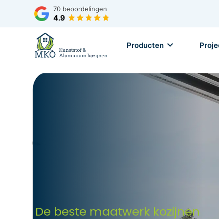
70
beoordelingen
4.9
Producten
Proje
De beste maatwerk kozijnen